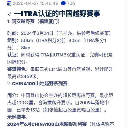
2026-04-27 15:46:48
706
‍♂️
一ITRA认证的中国越野赛事
1.
同安越野赛（福建厦门）
时间
：2024年3月31日（已举办，供参考后续赛事）
组别
：50km（ITRA积分2分）30km（ITRA积分1
分）、8km
认证
：同时获得ITRA和UTMB双重认证，完赛可积累
国际积分。
赛道特色
：串联三秀山北辰山等自然景观，累计爬升
最高达2469米。
2.
CHINA100山地越野系列赛
简介
：中国登山协会主办的超长距离越野赛，最小距
离超100公里，含海拔爬升要求。自2009年落地中
国，已举办13站（如张掖超百公里贡嘎百公里）。
示例赛事
：
2024年6月CHINA100山地越野系列赛
（具体名称不